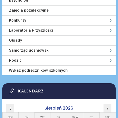
psycholog
Zajęcia pozalekcyjne
Konkursy
Laboratoria Przyszłości
Obiady
Samorząd uczniowski
Rodzic
Wykaz podręczników szkolnych
KALENDARZ
Sierpień 2026
‹
›
NDZ
PN
WT
ŚR
CZW
PT
SOB