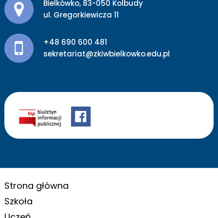
Adres pocztowy:
Bielkówko, 83-050 Kolbudy
ul. Gregorkiewicza 11
+48 690 600 481
sekretariat@zkiwbielkowko.edu.pl
Strona główna
Szkoła
Uczeń