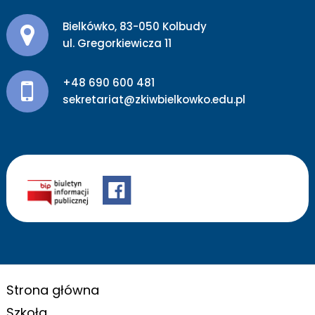
Adres pocztowy:
Bielkówko, 83-050 Kolbudy
ul. Gregorkiewicza 11
+48 690 600 481
sekretariat@zkiwbielkowko.edu.pl
Strona główna
Szkoła