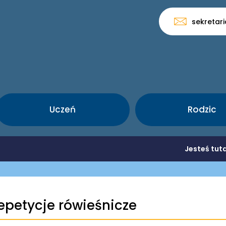
sekretar
Uczeń
Rodzic
Jesteś tut
epetycje rówieśnicze