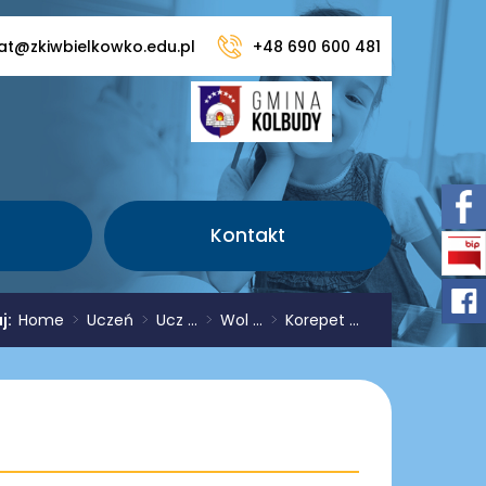
iat@zkiwbielkowko.edu.pl
+48 690 600 481
Kontakt
aj:
Home
>
Uczeń
>
Ucz ...
>
Wol ...
>
Korepet ...