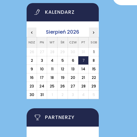
KALENDARZ
Sierpień 2026
‹
›
NDZ
PN
WT
ŚR
CZW
PT
SOB
26
27
28
29
30
31
1
2
3
4
5
6
7
8
9
10
11
12
13
14
15
16
17
18
19
20
21
22
23
24
25
26
27
28
29
30
31
1
2
3
4
5
PARTNERZY