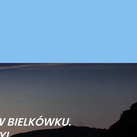
W BIELKÓWKU.
Y!