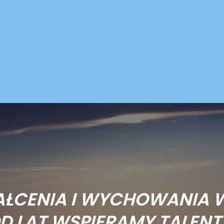
AŁCENIA I WYCHOWANIA 
D LAT WSPIERAMY TALENT