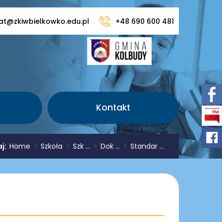
iat@zkiwbielkowko.edu.pl
+48 690 600 481
Kontakt
aj:
Home
>
Szkoła
>
Szk ...
>
Dok ...
>
Standar ...