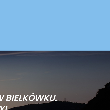
W BIELKÓWKU.
Y!