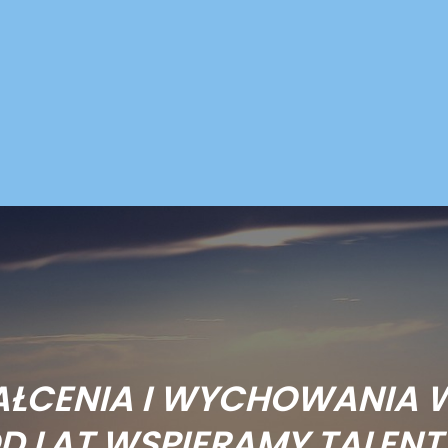
AŁCENIA I WYCHOWANIA 
D LAT WSPIERAMY TALENT