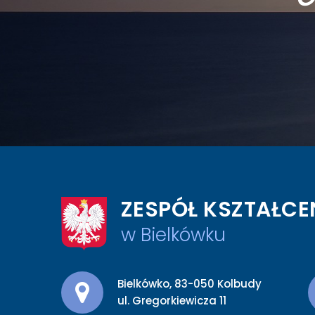
ZESPÓŁ KSZTAŁCE
w Bielkówku
Adres pocztowy:
Bielkówko, 83-050 Kolbudy
ul. Gregorkiewicza 11