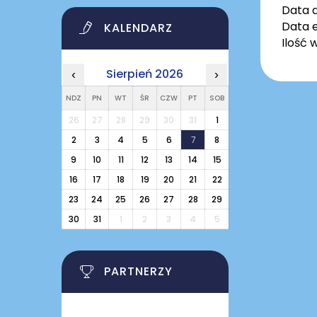
Data 
Data e
KALENDARZ
Ilość 
Sierpień 2026
‹
›
NDZ
PN
WT
ŚR
CZW
PT
SOB
26
27
28
29
30
31
1
2
3
4
5
6
7
8
9
10
11
12
13
14
15
16
17
18
19
20
21
22
23
24
25
26
27
28
29
30
31
1
2
3
4
5
PARTNERZY