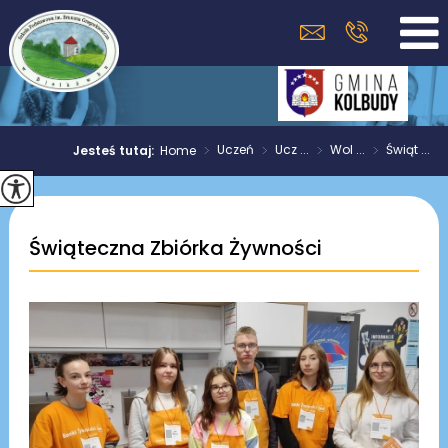
>
Uczeń
>
Ucz ...
>
Wol ...
>
Świąt ...
Jesteś tutaj:
Home
Świąteczna Zbiórka Żywności