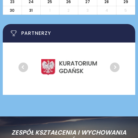
23
24
25
26
27
28
29
30
31
1
2
3
4
5
PARTNERZY
ZESPÓŁ KSZTAŁCENIA I WYCHOWANIA