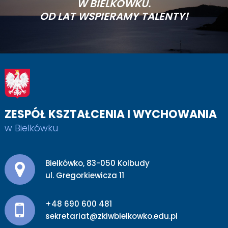
W BIELKÓWKU.
OD LAT WSPIERAMY TALENTY!
ZESPÓŁ KSZTAŁCENIA I WYCHOWANIA
w Bielkówku
Adres pocztowy:
Bielkówko, 83-050 Kolbudy
ul. Gregorkiewicza 11
+48 690 600 481
sekretariat@zkiwbielkowko.edu.pl