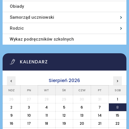
Obiady
Samorząd uczniowski
Rodzic
Wykaz podręczników szkolnych
KALENDARZ
Sierpień 2026
‹
›
NDZ
PN
WT
ŚR
CZW
PT
SOB
26
27
28
29
30
31
1
2
3
4
5
6
7
8
9
10
11
12
13
14
15
16
17
18
19
20
21
22