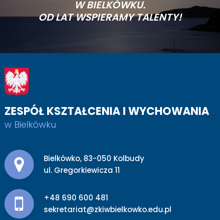
W BIELKÓWKU.
OD LAT WSPIERAMY TALENTY!
ZESPÓŁ KSZTAŁCENIA I WYCHOWANIA
w Bielkówku
Adres pocztowy:
Bielkówko, 83-050 Kolbudy
ul. Gregorkiewicza 11
+48 690 600 481
sekretariat@zkiwbielkowko.edu.pl