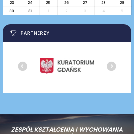
23
24
25
26
27
28
29
30
31
1
2
3
4
5
PARTNERZY
ZESPÓŁ KSZTAŁCENIA I WYCHOWANIA