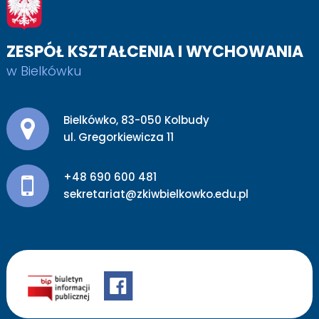
ZESPÓŁ KSZTAŁCENIA I WYCHOWANIA
w Bielkówku
Adres pocztowy:
Bielkówko, 83-050 Kolbudy
ul. Gregorkiewicza 11
+48 690 600 481
sekretariat@zkiwbielkowko.edu.pl